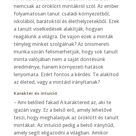
nemcsak az öröklött mintákról szól. Az ember
folyamatosan tanul: családi környezetből,
iskolából, barátoktól és élethelyzetekből. Ezek
a tanult viselkedések alakítják, hogyan
reagálunk a világra. De vajon ezek a minták
tényleg minket szolgálnak? Az önismereti
munka során felismerhetjük, hogy sok tanult
minta valójában nem a saját döntésünk
eredménye, hanem környezeti hatások
lenyomata. Ezért fontos a kérdés: Te alakítod
az életed, vagy a mintáid irányítanak?
Karakter és intuíció
– Ami belőled fakad A karaktered az, aki te
igazán vagy. Ez a belső erő, amely lehetővé
teszi, hogy meghaladjuk az öröklött és tanult
mintákat. Az intuíció pedig a belső iránytűd,
amely segít eligazodni a világban. Amikor