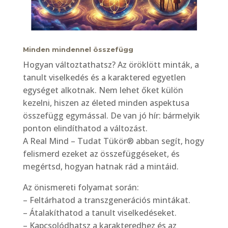
Minden mindennel összefügg
Hogyan változtathatsz? Az öröklött minták, a
tanult viselkedés és a karaktered egyetlen
egységet alkotnak. Nem lehet őket külön
kezelni, hiszen az életed minden aspektusa
összefügg egymással. De van jó hír: bármelyik
ponton elindíthatod a változást.
A Real Mind – Tudat Tükör® abban segít, hogy
felismerd ezeket az összefüggéseket, és
megértsd, hogyan hatnak rád a mintáid.
Az önismereti folyamat során:
– Feltárhatod a transzgenerációs mintákat.
– Átalakíthatod a tanult viselkedéseket.
– Kapcsolódhatsz a karakteredhez és az