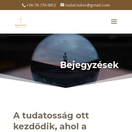
+36-70-770-0012
tudat.tukor@gmail.com
Bejegyzések
A tudatosság ott
kezdődik, ahol a