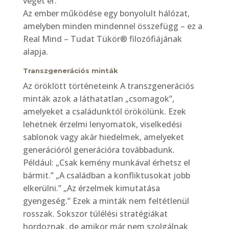
véget ér.
Az ember működése egy bonyolult hálózat,
amelyben minden mindennel összefügg – ez a
Real Mind – Tudat Tükör® filozófiájának
alapja.
Transzgenerációs minták
Az öröklött történeteink A transzgenerációs
minták azok a láthatatlan „csomagok”,
amelyeket a családunktól örökölünk. Ezek
lehetnek érzelmi lenyomatok, viselkedési
sablonok vagy akár hiedelmek, amelyeket
generációról generációra továbbadunk.
Például: „Csak kemény munkával érhetsz el
bármit.” „A családban a konfliktusokat jobb
elkerülni.” „Az érzelmek kimutatása
gyengeség.” Ezek a minták nem feltétlenül
rosszak. Sokszor túlélési stratégiákat
hordoznak, de amikor már nem szolgálnak